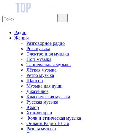
Радио
Жанры
Разговорное радио
Рок-музыка
Электронная музыка
Поп-музыка
Танцевальная музыка
Лёгкая музыка
Ретро музыка
Шансон
Музыка для души
Джаз/Блюз
Классическая музыка
Русская музыка
Юмор
Хип-хоп/рэп
Фолк и этническая музыка
Онлайн Радио 101.ru
Разная музыка