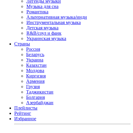
Легенды музыки
Музыка для сна
Романтика
Альтернативная музыка/инди
Инструментальная музыка
Детская музыка
R&B/cоул и фанк
Украинская музыка
Страны
Россия
Беларусь
Украина
Казахстан
Молдова
Киргизия
Армения
Грузия
Таджикистан
Болгария
Азербайджан
Плейлисты
Рейтинг
Избранное