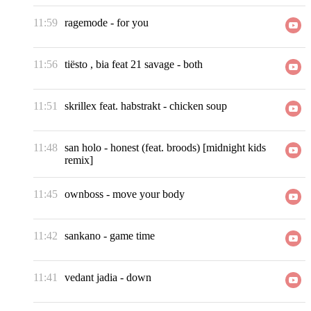
11:59
ragemode
-
for you
11:56
tiësto , bia feat 21 savage
-
both
11:51
skrillex feat. habstrakt
-
chicken soup
11:48
san holo
-
honest (feat. broods) [midnight kids
remix]
11:45
ownboss
-
move your body
11:42
sankano
-
game time
11:41
vedant jadia
-
down