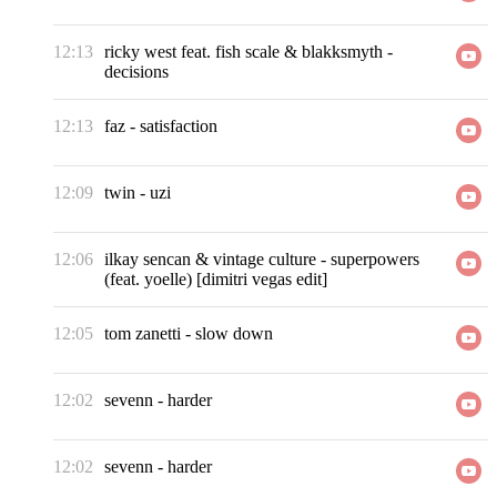
12:13
ricky west feat. fish scale & blakksmyth
-
decisions
12:13
faz
-
satisfaction
12:09
twin
-
uzi
12:06
ilkay sencan & vintage culture
-
superpowers
(feat. yoelle) [dimitri vegas edit]
12:05
tom zanetti
-
slow down
12:02
sevenn
-
harder
12:02
sevenn
-
harder