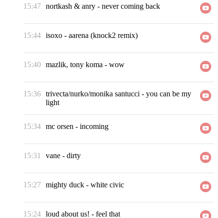
15:47
nortkash & anry
-
never coming back
15:44
isoxo
-
aarena (knock2 remix)
15:40
mazlik, tony koma
-
wow
15:36
trivecta/nurko/monika santucci
-
you can be my
light
15:34
mc orsen
-
incoming
15:31
vane
-
dirty
15:27
mighty duck
-
white civic
15:24
loud about us!
-
feel that