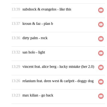
13:39
subshock & evangelos
-
like this
13:37
kroun & faz
-
plan b
13:36
dirty palm
-
rock
13:32
san holo
-
light
13:29
vincent feat. alice berg
-
lucky mistake (her 2.0)
13:26
relanium feat. deen west & carlprit
-
doggy dog
13:23
max kilian
-
go back