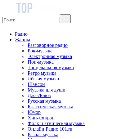
Радио
Жанры
Разговорное радио
Рок-музыка
Электронная музыка
Поп-музыка
Танцевальная музыка
Ретро музыка
Лёгкая музыка
Шансон
Музыка для души
Джаз/Блюз
Русская музыка
Классическая музыка
Юмор
Хип-хоп/рэп
Фолк и этническая музыка
Онлайн Радио 101.ru
Разная музыка