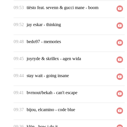
09:53
tiësto feat. sevenn & gucci mane
-
boom
09:52
jay eskar
-
thinking
09:48
bedo97
-
memories
09:45
joyryde & skrillex
-
agen wida
09:44
stay wait
-
going insane
09:41
bvrnout/bekah
-
can't escape
09:37
bijou, elcamino
-
code blue
09:36
klön
-
how i do it