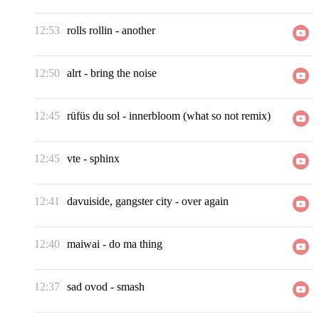
12:53
rolls rollin
-
another
12:50
alrt
-
bring the noise
12:45
rüfüs du sol
-
innerbloom (what so not remix)
12:45
vte
-
sphinx
12:41
davuiside, gangster city
-
over again
12:40
maiwai
-
do ma thing
12:37
sad ovod
-
smash