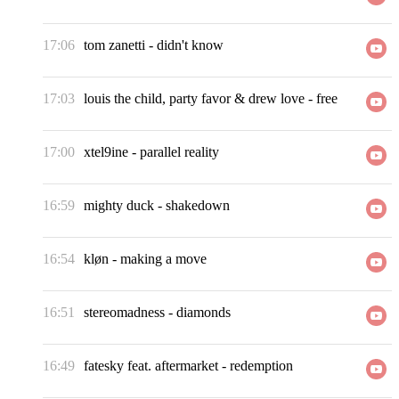
17:06
tom zanetti
-
didn't know
17:03
louis the child, party favor & drew love
-
free
17:00
xtel9ine
-
parallel reality
16:59
mighty duck
-
shakedown
16:54
kløn
-
making a move
16:51
stereomadness
-
diamonds
16:49
fatesky feat. aftermarket
-
redemption