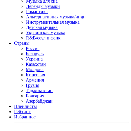
Музыка для сна
Легенды музыки
Романтика
Альтернативная музыка/инди
Инструментальная музыка
Детская музыка
Украинская музыка
R&B/cоул и фанк
Страны
Россия
Беларусь
Украина
Казахстан
Молдова
Киргизия
Армения
Грузия
Таджикистан
Болгария
Азербайджан
Плейлисты
Рейтинг
Избранное