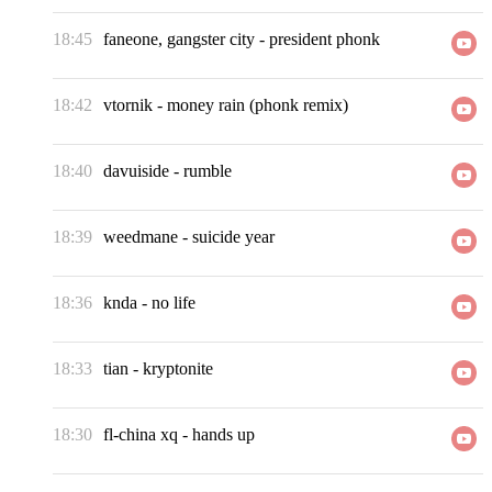
18:45
faneone, gangster city
-
president phonk
18:42
vtornik
-
money rain (phonk remix)
18:40
davuiside
-
rumble
18:39
weedmane
-
suicide year
18:36
knda
-
no life
18:33
tian
-
kryptonite
18:30
fl-china xq
-
hands up