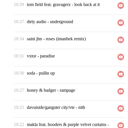
10:39
tom field feat. gravagerz
-
look back at it
10:37
dirty audio
-
underground
10:34
saint jhn
-
roses (imanbek remix)
10:31
vxtor
-
paradise
10:30
soda
-
pullin up
10:27
honey & badger
-
rampage
10:25
davuiside/gangster city/vte
-
nith
10:22
makla feat. hooders & purple velvet curtains
-