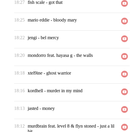
18:27
fish scale
-
got that
18:25
mario eddie
-
bloody mary
18:22
jengi
-
bel mercy
18:20
mondorro feat. hayasa g
-
the walls
18:18
xtel9ine
-
ghost warrior
18:16
kordhell
-
murder in my mind
18:13
jasted
-
money
18:12
murdbrain feat. level 8 & flyn stoned
-
just a lil
bit