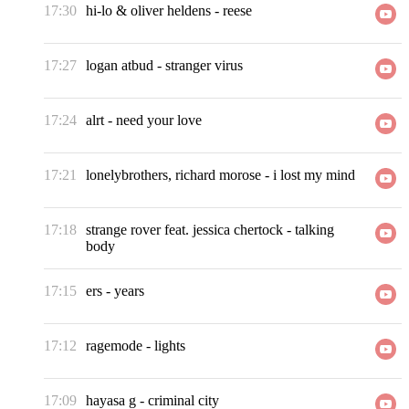
17:30
hi-lo & oliver heldens
-
reese
17:27
logan atbud
-
stranger virus
17:24
alrt
-
need your love
17:21
lonelybrothers, richard morose
-
i lost my mind
17:18
strange rover feat. jessica chertock
-
talking
body
17:15
ers
-
years
17:12
ragemode
-
lights
17:09
hayasa g
-
criminal city