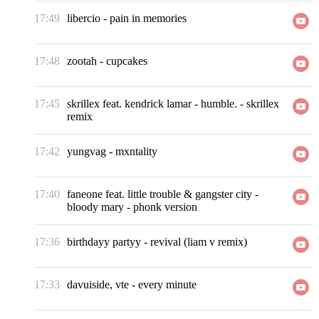
17:49
libercio
-
pain in memories
17:48
zootah
-
cupcakes
17:45
skrillex feat. kendrick lamar
-
humble. - skrillex
remix
17:42
yungvag
-
mxntality
17:40
faneone feat. little trouble & gangster city
-
bloody mary - phonk version
17:36
birthdayy partyy
-
revival (liam v remix)
17:33
davuiside, vte
-
every minute