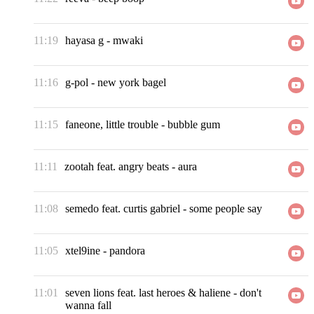
11:19
hayasa g
-
mwaki
11:16
g-pol
-
new york bagel
11:15
faneone, little trouble
-
bubble gum
11:11
zootah feat. angry beats
-
aura
11:08
semedo feat. curtis gabriel
-
some people say
11:05
xtel9ine
-
pandora
11:01
seven lions feat. last heroes & haliene
-
don't
wanna fall