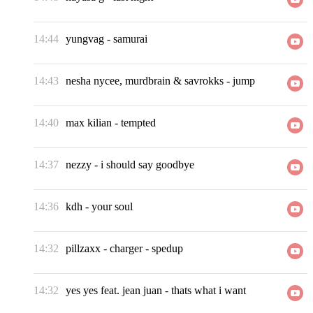
14:44
yungvag
-
samurai
14:43
nesha nycee, murdbrain & savrokks
-
jump
14:40
max kilian
-
tempted
14:37
nezzy
-
i should say goodbye
14:36
kdh
-
your soul
14:32
pillzaxx
-
charger - spedup
14:32
yes yes feat. jean juan
-
thats what i want