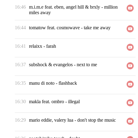
16:46
m.i.m.e feat. eben, angel hill & brxly
-
million
miles away
16:44
tomatow feat. cosmowave
-
take me away
16:41
relaixx
-
farah
16:37
subshock & evangelos
-
next to me
16:35
manu di noto
-
flashback
16:30
makla feat. ombro
-
illegal
16:29
mario eddie, valery lua
-
don't stop the music