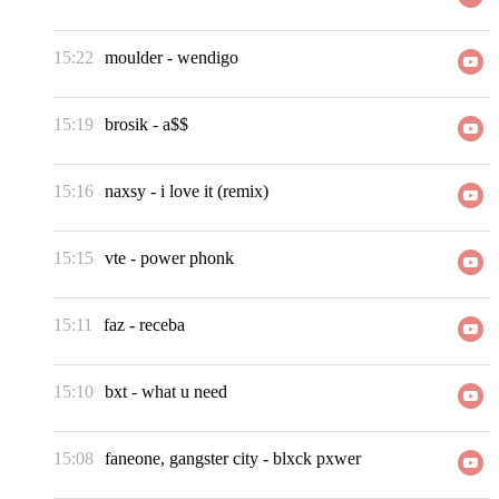
15:22
moulder
-
wendigo
15:19
brosik
-
a$$
15:16
naxsy
-
i love it (remix)
15:15
vte
-
power phonk
15:11
faz
-
receba
15:10
bxt
-
what u need
15:08
faneone, gangster city
-
blxck pxwer