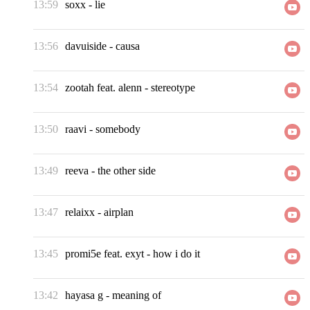
13:59
soxx
-
lie
13:56
davuiside
-
causa
13:54
zootah feat. alenn
-
stereotype
13:50
raavi
-
somebody
13:49
reeva
-
the other side
13:47
relaixx
-
airplan
13:45
promi5e feat. exyt
-
how i do it
13:42
hayasa g
-
meaning of