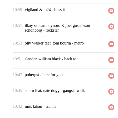
10:59
vigiland & m24
-
buss it
10:57
ilkay sencan , dynoro & joel gustafsson
schönborg
-
rockstar
10:53
olly walker feat. tom bourra
-
metro
10:51
slander, william black
-
back to u
10:47
poltergst
-
here for you
10:45
snbrn feat. nate dogg
-
gangsta walk
10:42
max kilian
-
tell 'm