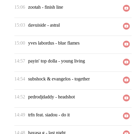
15:06
zootah
-
finish line
15:03
davuiside
-
astral
15:00
yves labordus
-
blue flames
14:57
payin' top dolla
-
young living
14:54
subshock & evangelos
-
together
14:52
pedrodjdaddy
-
headshot
14:49
trfn feat. siadou
-
do it
14:48
hayasa g
-
last night