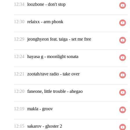
12:34
loozbone
-
don't stop
12:30
relaixx
-
arm phonk
12:29
jeonghyeon feat. taiga
-
set me free
12:24
hayasa g
-
moonlight sonata
12:21
zootah/rave radio
-
take over
12:20
faneone, little trouble
-
ahegao
12:19
makla
-
groov
12:15
sakarov
-
ghoster 2