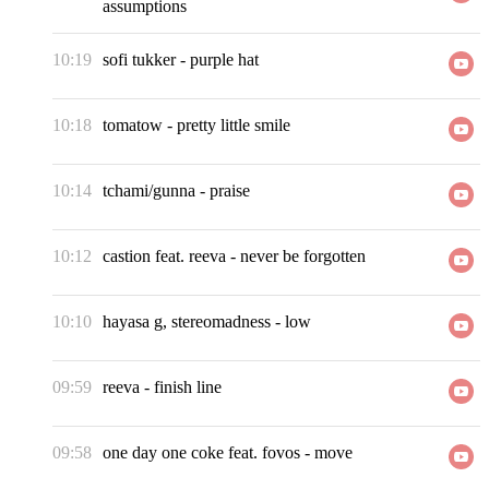
assumptions
10:19
sofi tukker
-
purple hat
10:18
tomatow
-
pretty little smile
10:14
tchami/gunna
-
praise
10:12
castion feat. reeva
-
never be forgotten
10:10
hayasa g, stereomadness
-
low
09:59
reeva
-
finish line
09:58
one day one coke feat. fovos
-
move