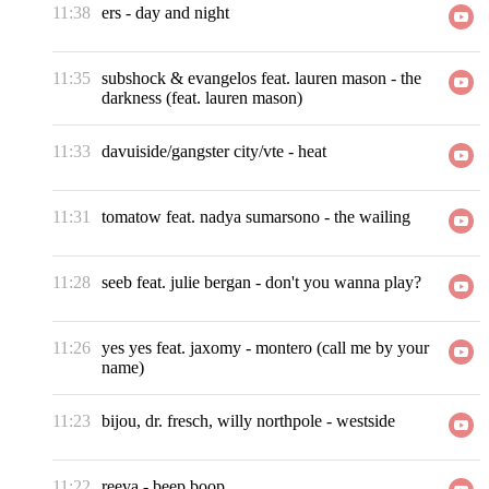
11:38
ers
-
day and night
11:35
subshock & evangelos feat. lauren mason
-
the
darkness (feat. lauren mason)
11:33
davuiside/gangster city/vte
-
heat
11:31
tomatow feat. nadya sumarsono
-
the wailing
11:28
seeb feat. julie bergan
-
don't you wanna play?
11:26
yes yes feat. jaxomy
-
montero (call me by your
name)
11:23
bijou, dr. fresch, willy northpole
-
westside
11:22
reeva
-
beep boop