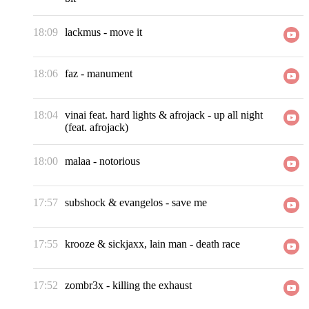
18:09
lackmus
-
move it
18:06
faz
-
manument
18:04
vinai feat. hard lights & afrojack
-
up all night
(feat. afrojack)
18:00
malaa
-
notorious
17:57
subshock & evangelos
-
save me
17:55
krooze & sickjaxx, lain man
-
death race
17:52
zombr3x
-
killing the exhaust