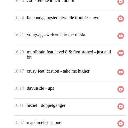
16:26
zootah/mike touch
-
doubt
16:24
faneone/gangster city/little trouble
-
uwu
16:21
yungvag
-
welcome to the russia
16:20
murdbrain feat. level 8 & flyn stoned
-
just a lil
bit
16:17
crusy feat. castion
-
take me higher
16:14
davuiside
-
ups
16:11
neziel
-
doppelganger
16:07
marshmello
-
alone