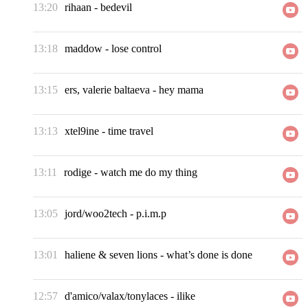
13:20
rihaan
-
bedevil
13:18
maddow
-
lose control
13:15
ers, valerie baltaeva
-
hey mama
13:13
xtel9ine
-
time travel
13:11
rodige
-
watch me do my thing
13:05
jord/woo2tech
-
p.i.m.p
13:01
haliene & seven lions
-
what’s done is done
12:57
d'amico/valax/tonylaces
-
ilike