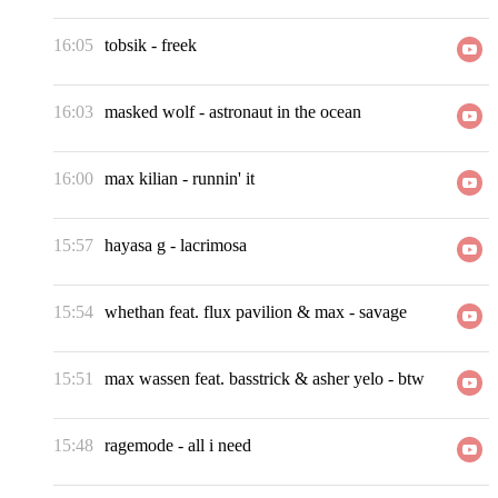
16:05
tobsik
-
freek
16:03
masked wolf
-
astronaut in the ocean
16:00
max kilian
-
runnin' it
15:57
hayasa g
-
lacrimosa
15:54
whethan feat. flux pavilion & max
-
savage
15:51
max wassen feat. basstrick & asher yelo
-
btw
15:48
ragemode
-
all i need