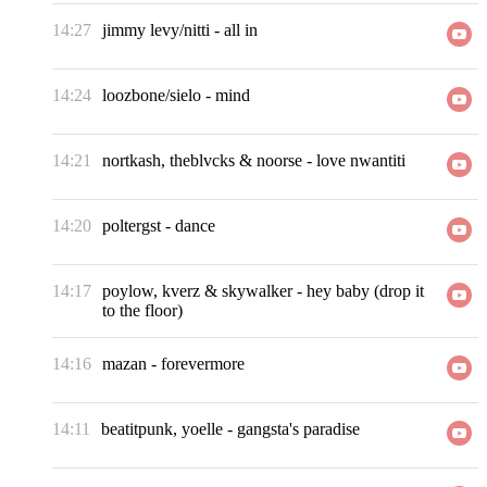
14:27
jimmy levy/nitti
-
all in
14:24
loozbone/sielo
-
mind
14:21
nortkash, theblvcks & noorse
-
love nwantiti
14:20
poltergst
-
dance
14:17
poylow, kverz & skywalker
-
hey baby (drop it
to the floor)
14:16
mazan
-
forevermore
14:11
beatitpunk, yoelle
-
gangsta's paradise