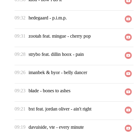
09:32
hedegaard
-
p.i.m.p.
09:31
zootah feat. mingue
-
cherry pop
09:28
strybo feat. dillin hoox
-
pain
09:26
imanbek & byor
-
belly dancer
09:23
błade
-
bones to ashes
09:21
bxt feat. jordan oliver
-
ain't right
09:19
davuiside, vte
-
every minute