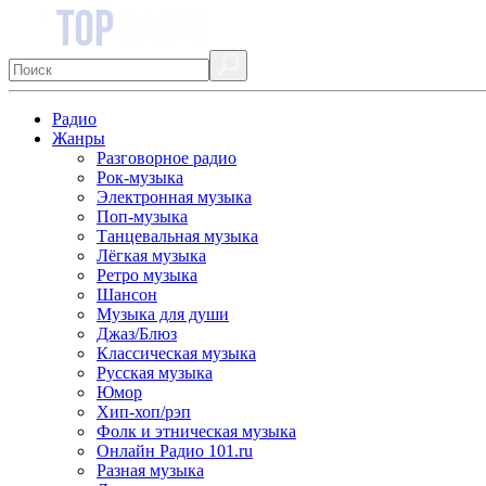
Радио
Жанры
Разговорное радио
Рок-музыка
Электронная музыка
Поп-музыка
Танцевальная музыка
Лёгкая музыка
Ретро музыка
Шансон
Музыка для души
Джаз/Блюз
Классическая музыка
Русская музыка
Юмор
Хип-хоп/рэп
Фолк и этническая музыка
Онлайн Радио 101.ru
Разная музыка