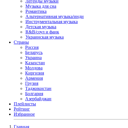
Легенды музыки
Музыка для сна
Романтика
Альтернативная музыка/инди
Инструментальная музыка
Детская музыка
R&B/cоул и фанк
Украинская музыка
Страны
Россия
Беларусь
Украина
Казахстан
Молдова
Киргизия
Армения
Грузия
Таджикистан
Болгария
Азербайджан
Плейлисты
Рейтинг
Избранное
Главная