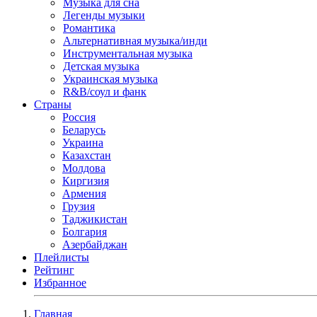
Музыка для сна
Легенды музыки
Романтика
Альтернативная музыка/инди
Инструментальная музыка
Детская музыка
Украинская музыка
R&B/cоул и фанк
Страны
Россия
Беларусь
Украина
Казахстан
Молдова
Киргизия
Армения
Грузия
Таджикистан
Болгария
Азербайджан
Плейлисты
Рейтинг
Избранное
Главная