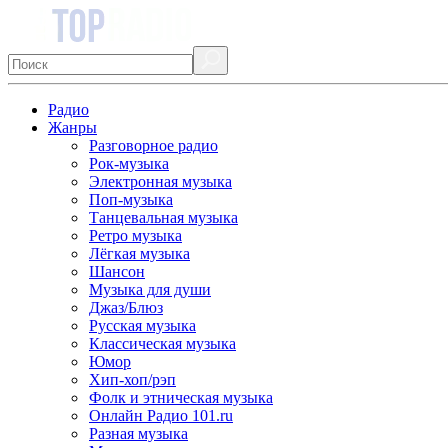
Радио
Жанры
Разговорное радио
Рок-музыка
Электронная музыка
Поп-музыка
Танцевальная музыка
Ретро музыка
Лёгкая музыка
Шансон
Музыка для души
Джаз/Блюз
Русская музыка
Классическая музыка
Юмор
Хип-хоп/рэп
Фолк и этническая музыка
Онлайн Радио 101.ru
Разная музыка