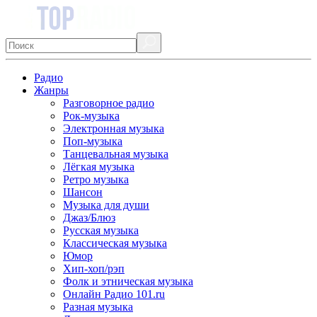
Радио
Жанры
Разговорное радио
Рок-музыка
Электронная музыка
Поп-музыка
Танцевальная музыка
Лёгкая музыка
Ретро музыка
Шансон
Музыка для души
Джаз/Блюз
Русская музыка
Классическая музыка
Юмор
Хип-хоп/рэп
Фолк и этническая музыка
Онлайн Радио 101.ru
Разная музыка