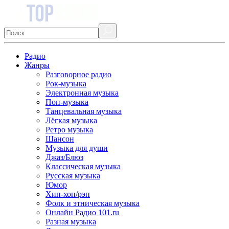
Радио
Жанры
Разговорное радио
Рок-музыка
Электронная музыка
Поп-музыка
Танцевальная музыка
Лёгкая музыка
Ретро музыка
Шансон
Музыка для души
Джаз/Блюз
Классическая музыка
Русская музыка
Юмор
Хип-хоп/рэп
Фолк и этническая музыка
Онлайн Радио 101.ru
Разная музыка