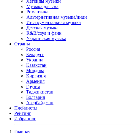
Легенды музыки
Музыка для сна
Романтика
Альтернативная музыка/инди
Инструментальная музыка
Детская музыка
R&B/cоул и фанк
Украинская музыка
Страны
Россия
Беларусь
Украина
Казахстан
Молдова
Киргизия
Армения
Грузия
Таджикистан
Болгария
Азербайджан
Плейлисты
Рейтинг
Избранное
Главная