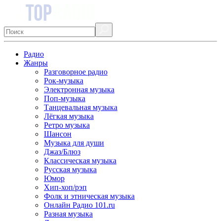
Радио
Жанры
Разговорное радио
Рок-музыка
Электронная музыка
Поп-музыка
Танцевальная музыка
Лёгкая музыка
Ретро музыка
Шансон
Музыка для души
Джаз/Блюз
Классическая музыка
Русская музыка
Юмор
Хип-хоп/рэп
Фолк и этническая музыка
Онлайн Радио 101.ru
Разная музыка