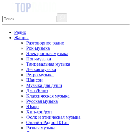
Радио
Жанры
Разговорное радио
Рок-музыка
Электронная музыка
Поп-музыка
Танцевальная музыка
Лёгкая музыка
Ретро музыка
Шансон
Музыка для души
Джаз/Блюз
Классическая музыка
Русская музыка
Юмор
Хип-хоп/рэп
Фолк и этническая музыка
Онлайн Радио 101.ru
Разная музыка