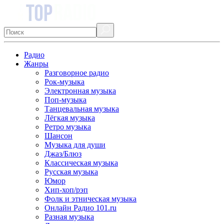
Радио
Жанры
Разговорное радио
Рок-музыка
Электронная музыка
Поп-музыка
Танцевальная музыка
Лёгкая музыка
Ретро музыка
Шансон
Музыка для души
Джаз/Блюз
Классическая музыка
Русская музыка
Юмор
Хип-хоп/рэп
Фолк и этническая музыка
Онлайн Радио 101.ru
Разная музыка