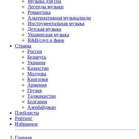
Музыка для сна
Легенды музыки
Романтика
Альтернативная музыка/инди
Инструментальная музыка
Детская музыка
Украинская музыка
R&B/cоул и фанк
Страны
Россия
Беларусь
Украина
Казахстан
Молдова
Киргизия
Армения
Грузия
Таджикистан
Болгария
Азербайджан
Плейлисты
Рейтинг
Избранное
Главная