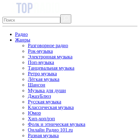
Радио
Жанры
Разговорное радио
Рок-музыка
Электронная музыка
Поп-музыка
Танцевальная музыка
Ретро музыка
Лёгкая музыка
Шансон
Музыка для души
Джаз/Блюз
Русская музыка
Классическая музыка
Юмор
Хип-хоп/рэп
Фолк и этническая музыка
Онлайн Радио 101.ru
Разная музыка