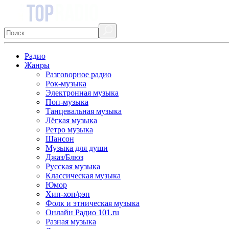
Радио
Жанры
Разговорное радио
Рок-музыка
Электронная музыка
Поп-музыка
Танцевальная музыка
Лёгкая музыка
Ретро музыка
Шансон
Музыка для души
Джаз/Блюз
Русская музыка
Классическая музыка
Юмор
Хип-хоп/рэп
Фолк и этническая музыка
Онлайн Радио 101.ru
Разная музыка