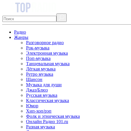
Радио
Жанры
Разговорное радио
Рок-музыка
Электронная музыка
Поп-музыка
Танцевальная музыка
Лёгкая музыка
Ретро музыка
Шансон
Музыка для души
Джаз/Блюз
Русская музыка
Классическая музыка
Юмор
Хип-хоп/рэп
Фолк и этническая музыка
Онлайн Радио 101.ru
Разная музыка