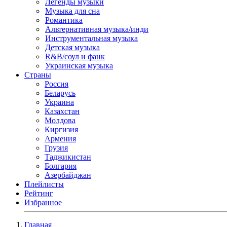
Легенды музыки
Музыка для сна
Романтика
Альтернативная музыка/инди
Инструментальная музыка
Детская музыка
R&B/cоул и фанк
Украинская музыка
Страны
Россия
Беларусь
Украина
Казахстан
Молдова
Киргизия
Армения
Грузия
Таджикистан
Болгария
Азербайджан
Плейлисты
Рейтинг
Избранное
Главная