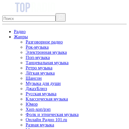
Радио
Жанры
Разговорное радио
Рок-музыка
Электронная музыка
Поп-музыка
Танцевальная музыка
Ретро музыка
Лёгкая музыка
Шансон
Музыка для души
Джаз/Блюз
Русская музыка
Классическая музыка
Юмор
Хип-хоп/рэп
Фолк и этническая музыка
Онлайн Радио 101.ru
Разная музыка