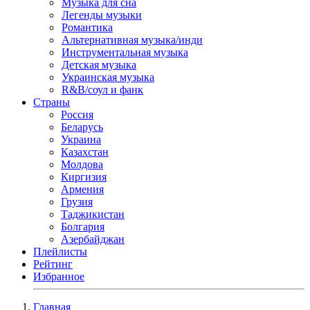
Музыка для сна
Легенды музыки
Романтика
Альтернативная музыка/инди
Инструментальная музыка
Детская музыка
Украинская музыка
R&B/cоул и фанк
Страны
Россия
Беларусь
Украина
Казахстан
Молдова
Киргизия
Армения
Грузия
Таджикистан
Болгария
Азербайджан
Плейлисты
Рейтинг
Избранное
Главная