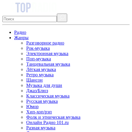
Радио
Жанры
Разговорное радио
Рок-музыка
Электронная музыка
Поп-музыка
Танцевальная музыка
Лёгкая музыка
Ретро музыка
Шансон
Музыка для души
Джаз/Блюз
Классическая музыка
Русская музыка
Юмор
Хип-хоп/рэп
Фолк и этническая музыка
Онлайн Радио 101.ru
Разная музыка