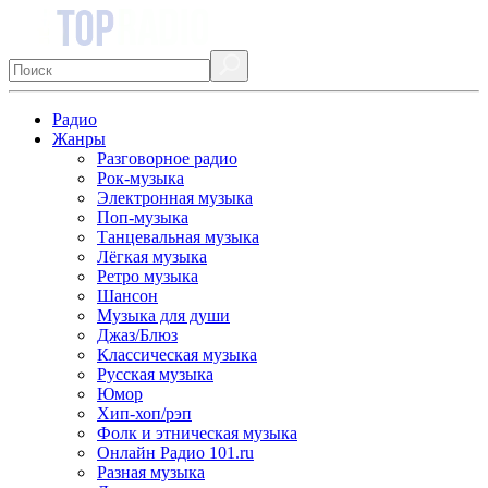
Радио
Жанры
Разговорное радио
Рок-музыка
Электронная музыка
Поп-музыка
Танцевальная музыка
Лёгкая музыка
Ретро музыка
Шансон
Музыка для души
Джаз/Блюз
Классическая музыка
Русская музыка
Юмор
Хип-хоп/рэп
Фолк и этническая музыка
Онлайн Радио 101.ru
Разная музыка