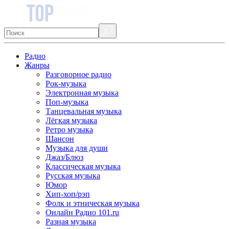
Радио
Жанры
Разговорное радио
Рок-музыка
Электронная музыка
Поп-музыка
Танцевальная музыка
Лёгкая музыка
Ретро музыка
Шансон
Музыка для души
Джаз/Блюз
Классическая музыка
Русская музыка
Юмор
Хип-хоп/рэп
Фолк и этническая музыка
Онлайн Радио 101.ru
Разная музыка