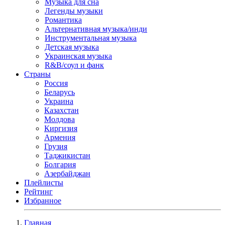
Музыка для сна
Легенды музыки
Романтика
Альтернативная музыка/инди
Инструментальная музыка
Детская музыка
Украинская музыка
R&B/cоул и фанк
Страны
Россия
Беларусь
Украина
Казахстан
Молдова
Киргизия
Армения
Грузия
Таджикистан
Болгария
Азербайджан
Плейлисты
Рейтинг
Избранное
Главная