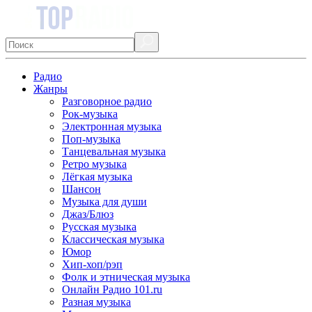
Радио
Жанры
Разговорное радио
Рок-музыка
Электронная музыка
Поп-музыка
Танцевальная музыка
Ретро музыка
Лёгкая музыка
Шансон
Музыка для души
Джаз/Блюз
Русская музыка
Классическая музыка
Юмор
Хип-хоп/рэп
Фолк и этническая музыка
Онлайн Радио 101.ru
Разная музыка