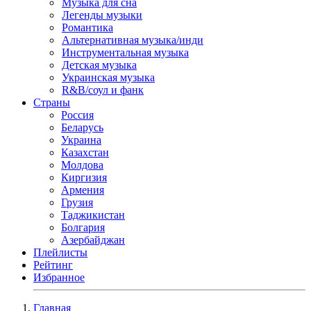
Музыка для сна
Легенды музыки
Романтика
Альтернативная музыка/инди
Инструментальная музыка
Детская музыка
Украинская музыка
R&B/cоул и фанк
Страны
Россия
Беларусь
Украина
Казахстан
Молдова
Киргизия
Армения
Грузия
Таджикистан
Болгария
Азербайджан
Плейлисты
Рейтинг
Избранное
Главная