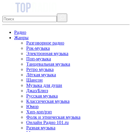
Радио
Жанры
Разговорное радио
Рок-музыка
Электронная музыка
Поп-музыка
Танцевальная музыка
Ретро музыка
Лёгкая музыка
Шансон
Музыка для души
Джаз/Блюз
Русская музыка
Классическая музыка
Юмор
Хип-хоп/рэп
Фолк и этническая музыка
Онлайн Радио 101.ru
Разная музыка