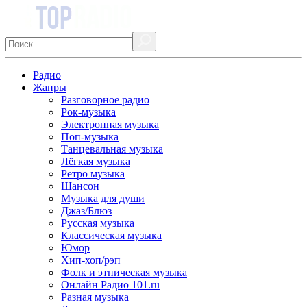
Радио
Жанры
Разговорное радио
Рок-музыка
Электронная музыка
Поп-музыка
Танцевальная музыка
Лёгкая музыка
Ретро музыка
Шансон
Музыка для души
Джаз/Блюз
Русская музыка
Классическая музыка
Юмор
Хип-хоп/рэп
Фолк и этническая музыка
Онлайн Радио 101.ru
Разная музыка