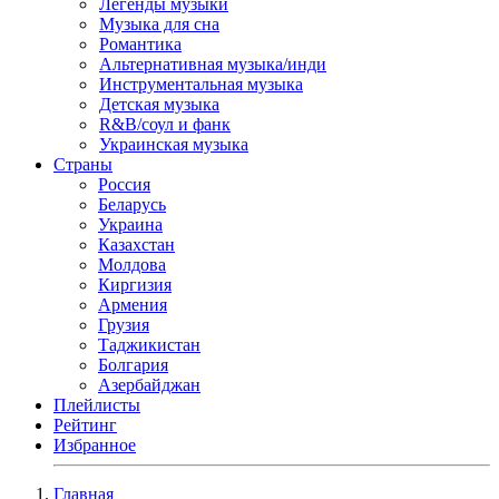
Легенды музыки
Музыка для сна
Романтика
Альтернативная музыка/инди
Инструментальная музыка
Детская музыка
R&B/cоул и фанк
Украинская музыка
Страны
Россия
Беларусь
Украина
Казахстан
Молдова
Киргизия
Армения
Грузия
Таджикистан
Болгария
Азербайджан
Плейлисты
Рейтинг
Избранное
Главная