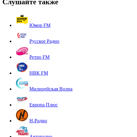
Слушайте также
Юмор FM
Русское Радио
Ретро FM
НВК FM
Милицейская Волна
Европа Плюс
Н-Радио
Авторадио