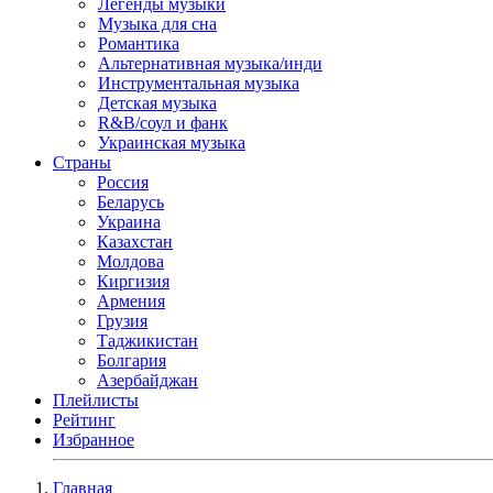
Легенды музыки
Музыка для сна
Романтика
Альтернативная музыка/инди
Инструментальная музыка
Детская музыка
R&B/cоул и фанк
Украинская музыка
Страны
Россия
Беларусь
Украина
Казахстан
Молдова
Киргизия
Армения
Грузия
Таджикистан
Болгария
Азербайджан
Плейлисты
Рейтинг
Избранное
Главная