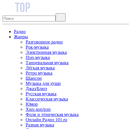
Радио
Жанры
Разговорное радио
Рок-музыка
Электронная музыка
Поп-музыка
Танцевальная музыка
Лёгкая музыка
Ретро музыка
Шансон
Музыка для души
Джаз/Блюз
Русская музыка
Классическая музыка
Юмор
Хип-хоп/рэп
Фолк и этническая музыка
Онлайн Радио 101.ru
Разная музыка