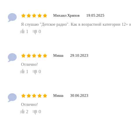
Михаил Хряпов
19.05.2025
Я слушаю "Детское радио". Как в возрастной категории 12+ и
1
0
Миша
29.10.2023
Отлично!
1
0
Миша
30.06.2023
Отлично!
2
0