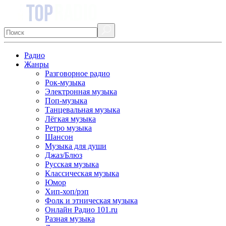
Радио
Жанры
Разговорное радио
Рок-музыка
Электронная музыка
Поп-музыка
Танцевальная музыка
Лёгкая музыка
Ретро музыка
Шансон
Музыка для души
Джаз/Блюз
Русская музыка
Классическая музыка
Юмор
Хип-хоп/рэп
Фолк и этническая музыка
Онлайн Радио 101.ru
Разная музыка