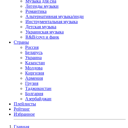
Музыка для сна
Легенды музыки
Романтика
Альтернативная музыка/инди
Инструментальная музыка
Детская музыка
Украинская музыка
R&B/cоул и фанк
Страны
Россия
Беларусь
Украина
Казахстан
Молдова
Киргизия
Армения
Грузия
Таджикистан
Болгария
Азербайджан
Плейлисты
Рейтинг
Избранное
Главная