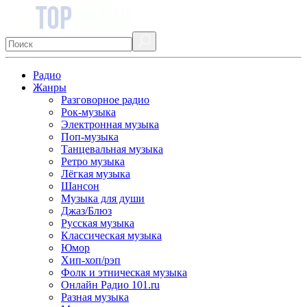
Радио
Жанры
Разговорное радио
Рок-музыка
Электронная музыка
Поп-музыка
Танцевальная музыка
Ретро музыка
Лёгкая музыка
Шансон
Музыка для души
Джаз/Блюз
Русская музыка
Классическая музыка
Юмор
Хип-хоп/рэп
Фолк и этническая музыка
Онлайн Радио 101.ru
Разная музыка