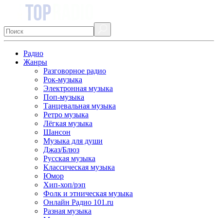
Радио
Жанры
Разговорное радио
Рок-музыка
Электронная музыка
Поп-музыка
Танцевальная музыка
Ретро музыка
Лёгкая музыка
Шансон
Музыка для души
Джаз/Блюз
Русская музыка
Классическая музыка
Юмор
Хип-хоп/рэп
Фолк и этническая музыка
Онлайн Радио 101.ru
Разная музыка