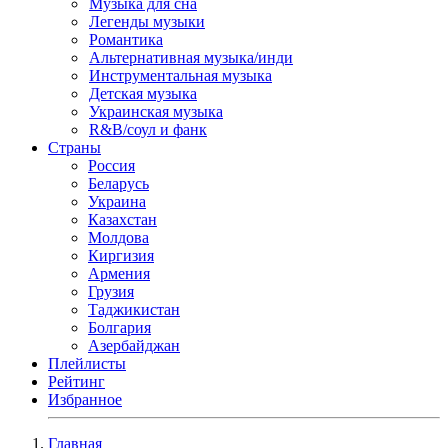
Музыка для сна
Легенды музыки
Романтика
Альтернативная музыка/инди
Инструментальная музыка
Детская музыка
Украинская музыка
R&B/cоул и фанк
Страны
Россия
Беларусь
Украина
Казахстан
Молдова
Киргизия
Армения
Грузия
Таджикистан
Болгария
Азербайджан
Плейлисты
Рейтинг
Избранное
Главная