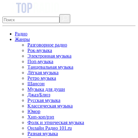
Радио
Жанры
Разговорное радио
Рок-музыка
Электронная музыка
Поп-музыка
Танцевальная музыка
Лёгкая музыка
Ретро музыка
Шансон
Музыка для души
Джаз/Блюз
Русская музыка
Классическая музыка
Юмор
Хип-хоп/рэп
Фолк и этническая музыка
Онлайн Радио 101.ru
Разная музыка