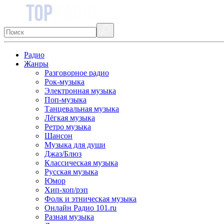
Радио
Жанры
Разговорное радио
Рок-музыка
Электронная музыка
Поп-музыка
Танцевальная музыка
Лёгкая музыка
Ретро музыка
Шансон
Музыка для души
Джаз/Блюз
Классическая музыка
Русская музыка
Юмор
Хип-хоп/рэп
Фолк и этническая музыка
Онлайн Радио 101.ru
Разная музыка