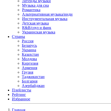
Легенды музыки
Музыка для сна
Романтика
Альтернативная музыка/инди
Инструментальная музыка
Детская музыка
R&B/cоул и фанк
Украинская музыка
Страны
Россия
Беларусь
Украина
Казахстан
Молдова
Киргизия
Армения
Грузия
Таджикистан
Болгария
Азербайджан
Плейлисты
Рейтинг
Избранное
Главная