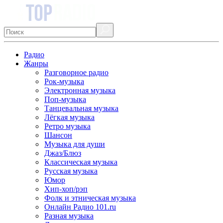
Радио
Жанры
Разговорное радио
Рок-музыка
Электронная музыка
Поп-музыка
Танцевальная музыка
Лёгкая музыка
Ретро музыка
Шансон
Музыка для души
Джаз/Блюз
Классическая музыка
Русская музыка
Юмор
Хип-хоп/рэп
Фолк и этническая музыка
Онлайн Радио 101.ru
Разная музыка