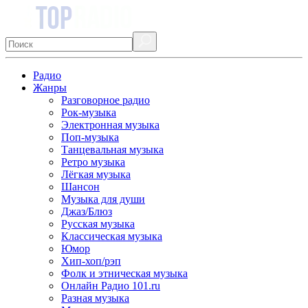
Радио
Жанры
Разговорное радио
Рок-музыка
Электронная музыка
Поп-музыка
Танцевальная музыка
Ретро музыка
Лёгкая музыка
Шансон
Музыка для души
Джаз/Блюз
Русская музыка
Классическая музыка
Юмор
Хип-хоп/рэп
Фолк и этническая музыка
Онлайн Радио 101.ru
Разная музыка