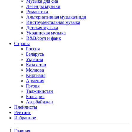
Музыка для сна
Легенды музыки
Романтика
Альтернативная музыка/инди
Инструментальная музыка
Детская музыка
Украинская музыка
R&B/cоул и фанк
Страны
Россия
Беларусь
Украина
Казахстан
Молдова
Киргизия
Армения
Грузия
Таджикистан
Болгария
Азербайджан
Плейлисты
Рейтинг
Избранное
Главная