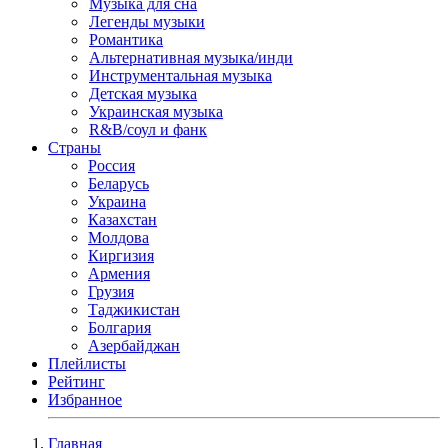
Музыка для сна
Легенды музыки
Романтика
Альтернативная музыка/инди
Инструментальная музыка
Детская музыка
Украинская музыка
R&B/cоул и фанк
Страны
Россия
Беларусь
Украина
Казахстан
Молдова
Киргизия
Армения
Грузия
Таджикистан
Болгария
Азербайджан
Плейлисты
Рейтинг
Избранное
Главная