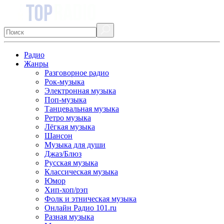
Радио
Жанры
Разговорное радио
Рок-музыка
Электронная музыка
Поп-музыка
Танцевальная музыка
Ретро музыка
Лёгкая музыка
Шансон
Музыка для души
Джаз/Блюз
Русская музыка
Классическая музыка
Юмор
Хип-хоп/рэп
Фолк и этническая музыка
Онлайн Радио 101.ru
Разная музыка