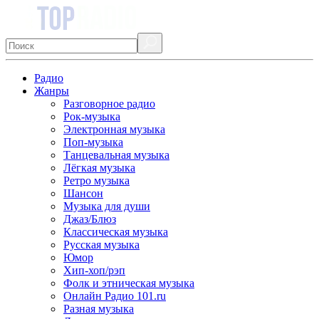
Радио
Жанры
Разговорное радио
Рок-музыка
Электронная музыка
Поп-музыка
Танцевальная музыка
Лёгкая музыка
Ретро музыка
Шансон
Музыка для души
Джаз/Блюз
Классическая музыка
Русская музыка
Юмор
Хип-хоп/рэп
Фолк и этническая музыка
Онлайн Радио 101.ru
Разная музыка