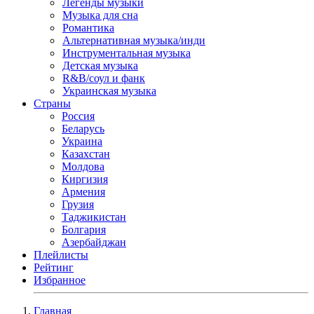
Легенды музыки
Музыка для сна
Романтика
Альтернативная музыка/инди
Инструментальная музыка
Детская музыка
R&B/cоул и фанк
Украинская музыка
Страны
Россия
Беларусь
Украина
Казахстан
Молдова
Киргизия
Армения
Грузия
Таджикистан
Болгария
Азербайджан
Плейлисты
Рейтинг
Избранное
Главная