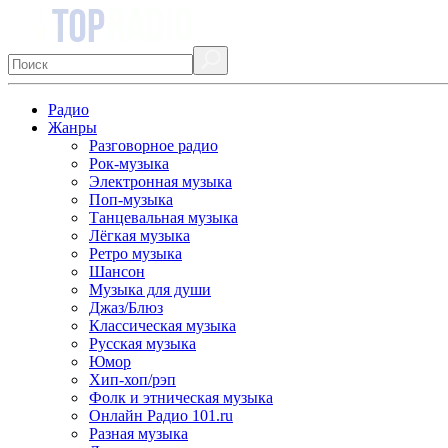
Радио
Жанры
Разговорное радио
Рок-музыка
Электронная музыка
Поп-музыка
Танцевальная музыка
Лёгкая музыка
Ретро музыка
Шансон
Музыка для души
Джаз/Блюз
Классическая музыка
Русская музыка
Юмор
Хип-хоп/рэп
Фолк и этническая музыка
Онлайн Радио 101.ru
Разная музыка