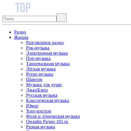
Радио
Жанры
Разговорное радио
Рок-музыка
Электронная музыка
Поп-музыка
Танцевальная музыка
Лёгкая музыка
Ретро музыка
Шансон
Музыка для души
Джаз/Блюз
Русская музыка
Классическая музыка
Юмор
Хип-хоп/рэп
Фолк и этническая музыка
Онлайн Радио 101.ru
Разная музыка