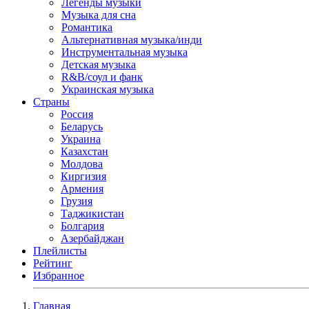
Легенды музыки
Музыка для сна
Романтика
Альтернативная музыка/инди
Инструментальная музыка
Детская музыка
R&B/cоул и фанк
Украинская музыка
Страны
Россия
Беларусь
Украина
Казахстан
Молдова
Киргизия
Армения
Грузия
Таджикистан
Болгария
Азербайджан
Плейлисты
Рейтинг
Избранное
Главная