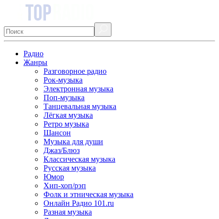
Радио
Жанры
Разговорное радио
Рок-музыка
Электронная музыка
Поп-музыка
Танцевальная музыка
Лёгкая музыка
Ретро музыка
Шансон
Музыка для души
Джаз/Блюз
Классическая музыка
Русская музыка
Юмор
Хип-хоп/рэп
Фолк и этническая музыка
Онлайн Радио 101.ru
Разная музыка