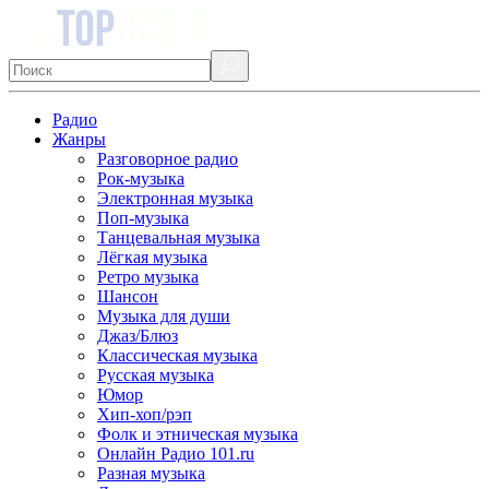
Радио
Жанры
Разговорное радио
Рок-музыка
Электронная музыка
Поп-музыка
Танцевальная музыка
Лёгкая музыка
Ретро музыка
Шансон
Музыка для души
Джаз/Блюз
Классическая музыка
Русская музыка
Юмор
Хип-хоп/рэп
Фолк и этническая музыка
Онлайн Радио 101.ru
Разная музыка