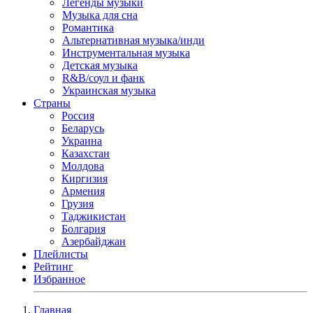
Легенды музыки
Музыка для сна
Романтика
Альтернативная музыка/инди
Инструментальная музыка
Детская музыка
R&B/cоул и фанк
Украинская музыка
Страны
Россия
Беларусь
Украина
Казахстан
Молдова
Киргизия
Армения
Грузия
Таджикистан
Болгария
Азербайджан
Плейлисты
Рейтинг
Избранное
Главная