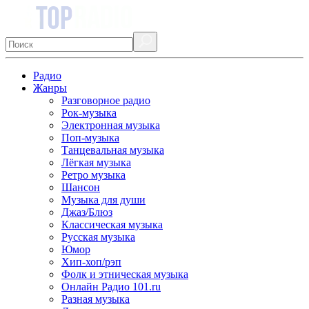
Радио
Жанры
Разговорное радио
Рок-музыка
Электронная музыка
Поп-музыка
Танцевальная музыка
Лёгкая музыка
Ретро музыка
Шансон
Музыка для души
Джаз/Блюз
Классическая музыка
Русская музыка
Юмор
Хип-хоп/рэп
Фолк и этническая музыка
Онлайн Радио 101.ru
Разная музыка