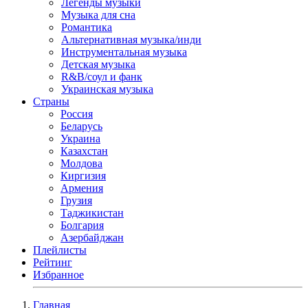
Легенды музыки
Музыка для сна
Романтика
Альтернативная музыка/инди
Инструментальная музыка
Детская музыка
R&B/cоул и фанк
Украинская музыка
Страны
Россия
Беларусь
Украина
Казахстан
Молдова
Киргизия
Армения
Грузия
Таджикистан
Болгария
Азербайджан
Плейлисты
Рейтинг
Избранное
Главная