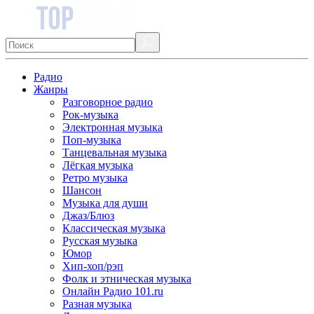
Радио
Жанры
Разговорное радио
Рок-музыка
Электронная музыка
Поп-музыка
Танцевальная музыка
Лёгкая музыка
Ретро музыка
Шансон
Музыка для души
Джаз/Блюз
Классическая музыка
Русская музыка
Юмор
Хип-хоп/рэп
Фолк и этническая музыка
Онлайн Радио 101.ru
Разная музыка