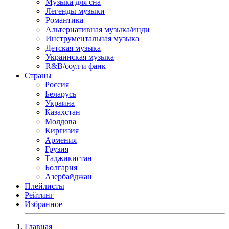
Музыка для сна
Легенды музыки
Романтика
Альтернативная музыка/инди
Инструментальная музыка
Детская музыка
Украинская музыка
R&B/cоул и фанк
Страны
Россия
Беларусь
Украина
Казахстан
Молдова
Киргизия
Армения
Грузия
Таджикистан
Болгария
Азербайджан
Плейлисты
Рейтинг
Избранное
Главная