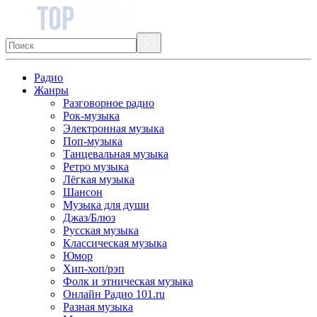
Радио
Жанры
Разговорное радио
Рок-музыка
Электронная музыка
Поп-музыка
Танцевальная музыка
Ретро музыка
Лёгкая музыка
Шансон
Музыка для души
Джаз/Блюз
Русская музыка
Классическая музыка
Юмор
Хип-хоп/рэп
Фолк и этническая музыка
Онлайн Радио 101.ru
Разная музыка