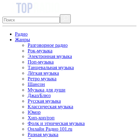
Радио
Жанры
Разговорное радио
Рок-музыка
Электронная музыка
Поп-музыка
Танцевальная музыка
Лёгкая музыка
Ретро музыка
Шансон
Музыка для души
Джаз/Блюз
Русская музыка
Классическая музыка
Юмор
Хип-хоп/рэп
Фолк и этническая музыка
Онлайн Радио 101.ru
Разная музыка