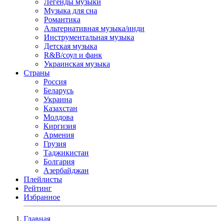
Легенды музыки
Музыка для сна
Романтика
Альтернативная музыка/инди
Инструментальная музыка
Детская музыка
R&B/cоул и фанк
Украинская музыка
Страны
Россия
Беларусь
Украина
Казахстан
Молдова
Киргизия
Армения
Грузия
Таджикистан
Болгария
Азербайджан
Плейлисты
Рейтинг
Избранное
Главная