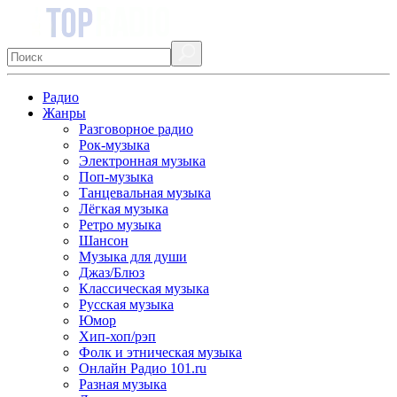
Радио
Жанры
Разговорное радио
Рок-музыка
Электронная музыка
Поп-музыка
Танцевальная музыка
Лёгкая музыка
Ретро музыка
Шансон
Музыка для души
Джаз/Блюз
Классическая музыка
Русская музыка
Юмор
Хип-хоп/рэп
Фолк и этническая музыка
Онлайн Радио 101.ru
Разная музыка