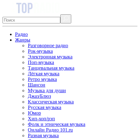
Радио
Жанры
Разговорное радио
Рок-музыка
Электронная музыка
Поп-музыка
Танцевальная музыка
Лёгкая музыка
Ретро музыка
Шансон
Музыка для души
Джаз/Блюз
Классическая музыка
Русская музыка
Юмор
Хип-хоп/рэп
Фолк и этническая музыка
Онлайн Радио 101.ru
Разная музыка