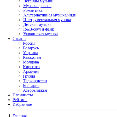
Легенды музыки
Музыка для сна
Романтика
Альтернативная музыка/инди
Инструментальная музыка
Детская музыка
R&B/cоул и фанк
Украинская музыка
Страны
Россия
Беларусь
Украина
Казахстан
Молдова
Киргизия
Армения
Грузия
Таджикистан
Болгария
Азербайджан
Плейлисты
Рейтинг
Избранное
Главная