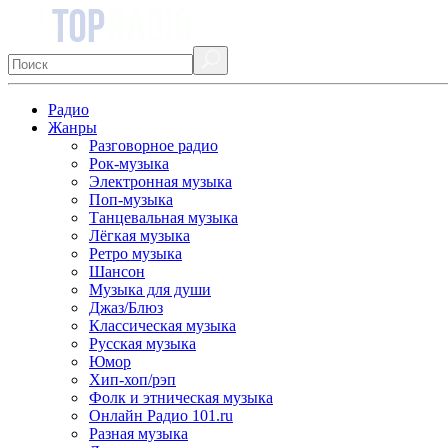
Радио
Жанры
Разговорное радио
Рок-музыка
Электронная музыка
Поп-музыка
Танцевальная музыка
Лёгкая музыка
Ретро музыка
Шансон
Музыка для души
Джаз/Блюз
Классическая музыка
Русская музыка
Юмор
Хип-хоп/рэп
Фолк и этническая музыка
Онлайн Радио 101.ru
Разная музыка