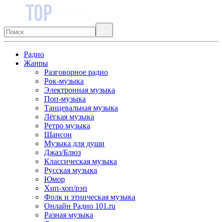
Радио
Жанры
Разговорное радио
Рок-музыка
Электронная музыка
Поп-музыка
Танцевальная музыка
Лёгкая музыка
Ретро музыка
Шансон
Музыка для души
Джаз/Блюз
Классическая музыка
Русская музыка
Юмор
Хип-хоп/рэп
Фолк и этническая музыка
Онлайн Радио 101.ru
Разная музыка