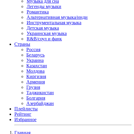
Музыка для сна
Легенды музыки
Романтика
Альтернативная музыка/инди
Инструментальная музыка
Детская музыка
Украинская музыка
R&B/cоул и фанк
Страны
Россия
Беларусь
Украина
Казахстан
Молдова
Киргизия
Армения
Грузия
Таджикистан
Болгария
Азербайджан
Плейлисты
Рейтинг
Избранное
Главная