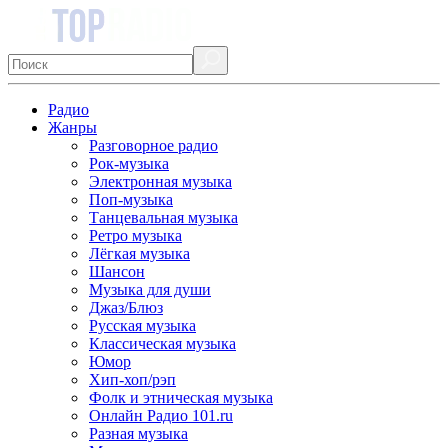
Радио
Жанры
Разговорное радио
Рок-музыка
Электронная музыка
Поп-музыка
Танцевальная музыка
Ретро музыка
Лёгкая музыка
Шансон
Музыка для души
Джаз/Блюз
Русская музыка
Классическая музыка
Юмор
Хип-хоп/рэп
Фолк и этническая музыка
Онлайн Радио 101.ru
Разная музыка