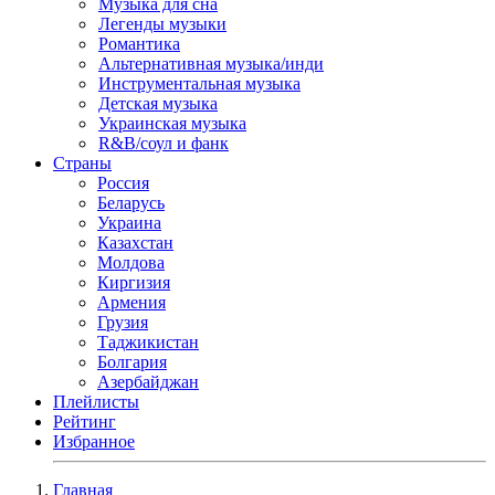
Музыка для сна
Легенды музыки
Романтика
Альтернативная музыка/инди
Инструментальная музыка
Детская музыка
Украинская музыка
R&B/cоул и фанк
Страны
Россия
Беларусь
Украина
Казахстан
Молдова
Киргизия
Армения
Грузия
Таджикистан
Болгария
Азербайджан
Плейлисты
Рейтинг
Избранное
Главная