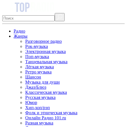
Радио
Жанры
Разговорное радио
Рок-музыка
Электронная музыка
Поп-музыка
Танцевальная музыка
Лёгкая музыка
Ретро музыка
Шансон
Музыка для души
Джаз/Блюз
Классическая музыка
Русская музыка
Юмор
Хип-хоп/рэп
Фолк и этническая музыка
Онлайн Радио 101.ru
Разная музыка