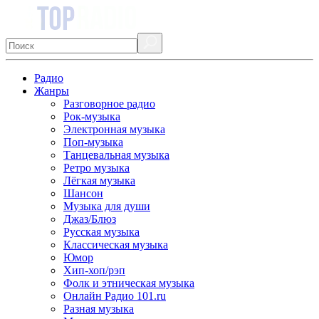
Радио
Жанры
Разговорное радио
Рок-музыка
Электронная музыка
Поп-музыка
Танцевальная музыка
Ретро музыка
Лёгкая музыка
Шансон
Музыка для души
Джаз/Блюз
Русская музыка
Классическая музыка
Юмор
Хип-хоп/рэп
Фолк и этническая музыка
Онлайн Радио 101.ru
Разная музыка