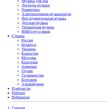
Музыка для сна
Легенды музыки
Романтика
Альтернативная музыка/инди
Инструментальная музыка
Детская музыка
Украинская музыка
R&B/cоул и фанк
Страны
Россия
Беларусь
Украина
Казахстан
Молдова
Киргизия
Армения
Грузия
Таджикистан
Болгария
Азербайджан
Плейлисты
Рейтинг
Избранное
Главная