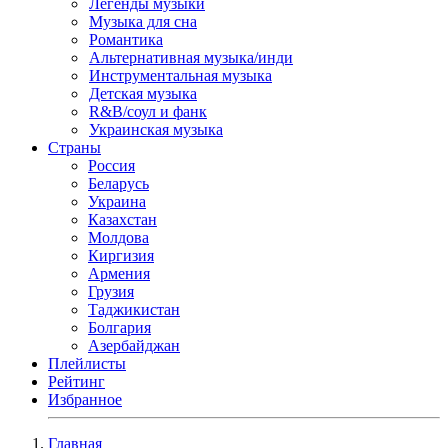
Легенды музыки
Музыка для сна
Романтика
Альтернативная музыка/инди
Инструментальная музыка
Детская музыка
R&B/cоул и фанк
Украинская музыка
Страны
Россия
Беларусь
Украина
Казахстан
Молдова
Киргизия
Армения
Грузия
Таджикистан
Болгария
Азербайджан
Плейлисты
Рейтинг
Избранное
Главная