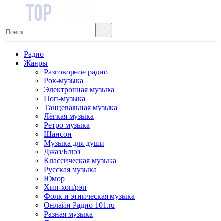
Радио
Жанры
Разговорное радио
Рок-музыка
Электронная музыка
Поп-музыка
Танцевальная музыка
Лёгкая музыка
Ретро музыка
Шансон
Музыка для души
Джаз/Блюз
Классическая музыка
Русская музыка
Юмор
Хип-хоп/рэп
Фолк и этническая музыка
Онлайн Радио 101.ru
Разная музыка