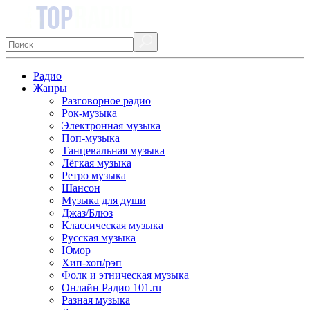
Радио
Жанры
Разговорное радио
Рок-музыка
Электронная музыка
Поп-музыка
Танцевальная музыка
Лёгкая музыка
Ретро музыка
Шансон
Музыка для души
Джаз/Блюз
Классическая музыка
Русская музыка
Юмор
Хип-хоп/рэп
Фолк и этническая музыка
Онлайн Радио 101.ru
Разная музыка