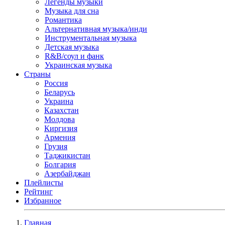
Легенды музыки
Музыка для сна
Романтика
Альтернативная музыка/инди
Инструментальная музыка
Детская музыка
R&B/cоул и фанк
Украинская музыка
Страны
Россия
Беларусь
Украина
Казахстан
Молдова
Киргизия
Армения
Грузия
Таджикистан
Болгария
Азербайджан
Плейлисты
Рейтинг
Избранное
Главная