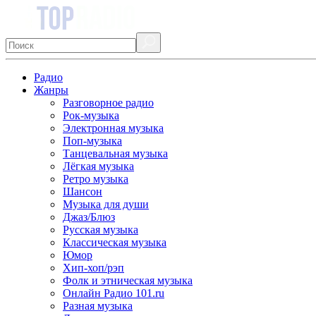
Радио
Жанры
Разговорное радио
Рок-музыка
Электронная музыка
Поп-музыка
Танцевальная музыка
Лёгкая музыка
Ретро музыка
Шансон
Музыка для души
Джаз/Блюз
Русская музыка
Классическая музыка
Юмор
Хип-хоп/рэп
Фолк и этническая музыка
Онлайн Радио 101.ru
Разная музыка