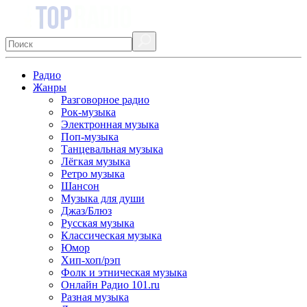
Радио
Жанры
Разговорное радио
Рок-музыка
Электронная музыка
Поп-музыка
Танцевальная музыка
Лёгкая музыка
Ретро музыка
Шансон
Музыка для души
Джаз/Блюз
Русская музыка
Классическая музыка
Юмор
Хип-хоп/рэп
Фолк и этническая музыка
Онлайн Радио 101.ru
Разная музыка