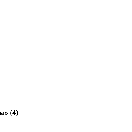
на»
(4)