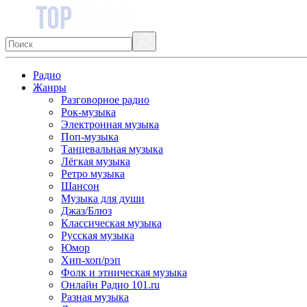
Радио
Жанры
Разговорное радио
Рок-музыка
Электронная музыка
Поп-музыка
Танцевальная музыка
Лёгкая музыка
Ретро музыка
Шансон
Музыка для души
Джаз/Блюз
Классическая музыка
Русская музыка
Юмор
Хип-хоп/рэп
Фолк и этническая музыка
Онлайн Радио 101.ru
Разная музыка