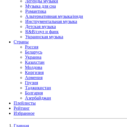
Легенды музыки
Музыка для сна
Романтика
Альтернативная музыка/инди
Инструментальная музыка
Детская музыка
R&B/cоул и фанк
Украинская музыка
Страны
Россия
Беларусь
Украина
Казахстан
Молдова
Киргизия
Армения
Грузия
Таджикистан
Болгария
Азербайджан
Плейлисты
Рейтинг
Избранное
Главная